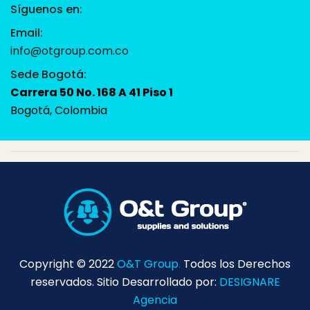
Síguenos en:
Email:
info@otgroup.com.co
Sede Bogotá:
Carrera 50 No. 168 A 41 Piso 1
Bogotá, Colombia
Copyright © 2022
O&T Group
.
Todos los Derechos
reservados. Sitio Desarrollado por:
DESIGNARE
Agencia