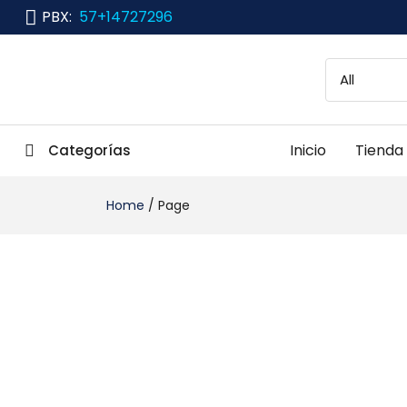
PBX:
57+14727296
Inicio
Tienda
Categorías
Home
/
Page