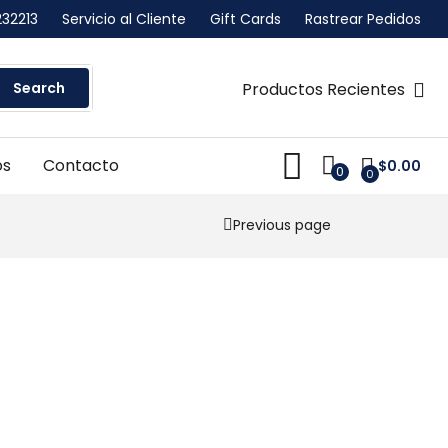
232213
Servicio al Cliente
Gift Cards
Rastrear Pedidos
Search
Productos Recientes
os
Contacto
$
0.00
0
0
Previous page