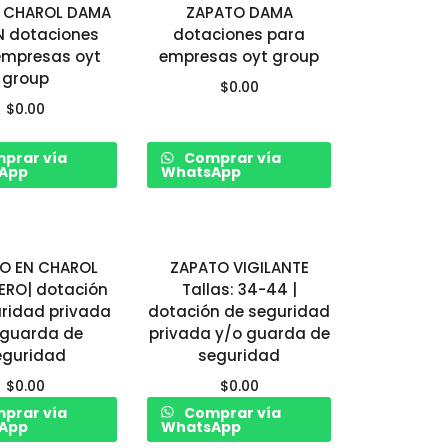
 CHAROL DAMA
ZAPATO DAMA
 dotaciones
dotaciones para
empresas oyt
empresas oyt group
group
$
0.00
$
0.00
prar vía
Comprar vía
App
WhatsApp
O EN CHAROL
ZAPATO VIGILANTE
ERO| dotación
Tallas: 34-44 |
ridad privada
dotación de seguridad
 guarda de
privada y/o guarda de
eguridad
seguridad
$
0.00
$
0.00
prar vía
Comprar vía
App
WhatsApp