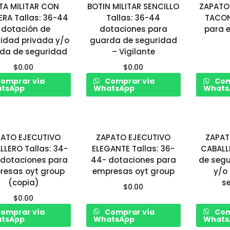
TA MILITAR CON
BOTIN MILITAR SENCILLO
ZAPATO
ERA Tallas: 36-44
Tallas: 36-44
TACON
| dotación de
dotaciones para
para 
idad privada y/o
guarda de seguridad
da de seguridad
– Vigilante
$
0.00
$
0.00
omprar vía
Comprar vía
Com
tsApp
WhatsApp
Whats
PATO EJECUTIVO
ZAPATO EJECUTIVO
ZAPAT
LLERO Tallas: 34-
ELEGANTE Tallas: 36-
CABALL
 dotaciones para
44- dotaciones para
de segu
resas oyt group
empresas oyt group
y/o
(copia)
s
$
0.00
$
0.00
omprar vía
Comprar vía
Com
tsApp
WhatsApp
Whats