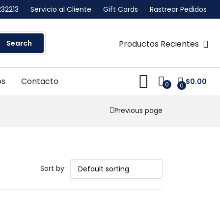
232213
Servicio al Cliente
Gift Cards
Rastrear Pedidos
Search
Productos Recientes
os
Contacto
$
0.00
0
0
Previous page
Sort by: