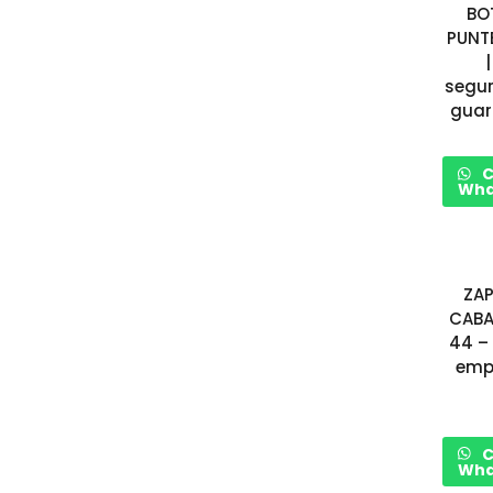
BO
PUNT
segur
guar
C
Wha
ZA
CABA
44 –
emp
C
Wha