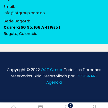
Email:
info@otgroup.com.co
Sede Bogotá:
Carrera 50 No. 168 A 41 Piso 1
Bogotá, Colombia
Copyright © 2022
O&T Group
.
Todos los Derechos
reservados. Sitio Desarrollado por:
DESIGNARE
Agencia
0