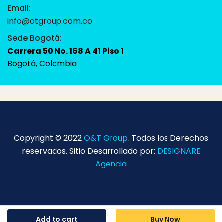
Email:
info@otgroup.com.co
Sede Bogotá:
Carrera 50 No. 168 A 41 Piso 1
Bogotá, Colombia
Copyright © 2022
O&T Group
.
Todos los Derechos
reservados. Sitio Desarrollado por:
DESIGNARE
Agencia
Add to cart
Buy Now