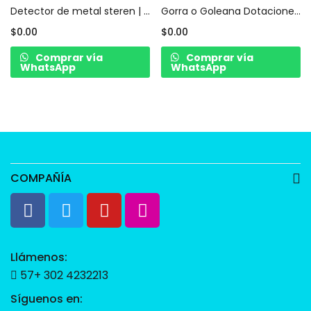
Detector de metal steren | dotación de seguridad privada y/o guarda de seguridad
Gorra o Goleana Dotaciones y Uniformes de Seguridad Privada Bogotá
$
0.00
$
0.00
Comprar vía
Comprar vía
WhatsApp
WhatsApp
COMPAÑÍA
Llámenos:
57+ 302 4232213
Síguenos en: