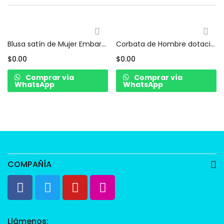
Blusa satín de Mujer Embaraza dotación – dotación de seguridad privada y/o guarda de seguridad para Hombre (copia)
Corbata de Hombre dotación – dotación de seguridad privada y/o guarda de seguridad para Hombre
$
0.00
$
0.00
Comprar vía
Comprar vía
WhatsApp
WhatsApp
COMPAÑÍA
Llámenos: