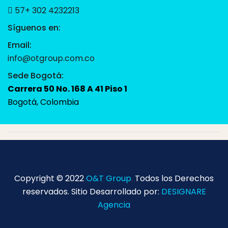
57+ 302 4232213
Síguenos en:
Email:
info@otgroup.com.co
Sede Bogotá:
Carrera 50 No. 168 A 41 Piso 1
Bogotá, Colombia
Copyright © 2022
O&T Group
.
Todos los Derechos
reservados. Sitio Desarrollado por:
DESIGNARE
Agencia