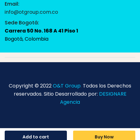
Email:
info@otgroup.com.co
Sede Bogotá:
Carrera 50 No. 168 A 41 Piso 1
Bogotá, Colombia
Copyright © 2022
O&T Group
.
Todos los Derechos
reservados. Sitio Desarrollado por:
DESIGNARE
Agencia
Add to cart
Buy Now